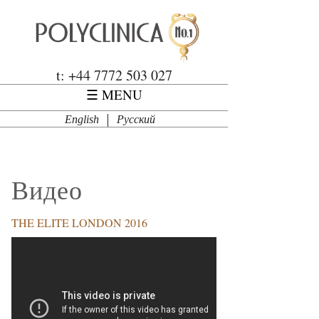
Перейти к основному содержанию
Polyclinica
t: +44 7772 503 027
☰ MENU
English
Русский
Видео
THE ELITE LONDON 2016
POLYCLINICA-THE ELITE LONDON 2016