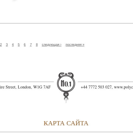
2
3
4
5
6
7
8
следующая ›
последняя »
hire Street, London, W1G 7AF
+44 7772 503 027,
www.polyc
КАРТА САЙТА