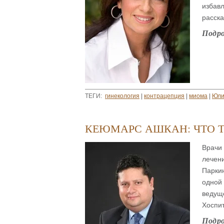
избав
расска
Подр
ТЕГИ:
гинекология
|
контрацепция
|
миома
|
Юли
КЕЮМАРС АШКАН: ЧТО 
Врачи 
лечени
Парки
одной 
ведуще
Хоспи
Подр