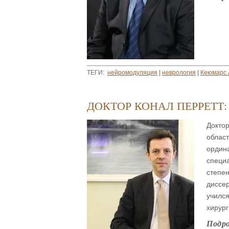
ТЕГИ:
нейромодуляция
|
неврология
|
Кеюмарс 
ДОКТОР КОНАЛ ПЕРРЕТТ
Доктор
област
ордина
специа
степен
диссе
учился
хирург
Подр